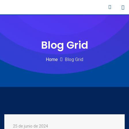
Skip
to
content
Blog Grid
Home
Blog Grid
25 de junio de 2024